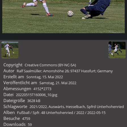
Copyright
Creative Commons (BY-NC-SA)
Autor
Ralf Saalmüller; Amonshöhe 26; 97437 Hassfurt; Germany
Erstellt am
Sonntag, 15. Mai 2022
Veröffentlicht am
Samstag, 21. Mai 2022
Abmessungen
4152*2773
Datei
20220515T160006_10.jpg
Dateigröße
3628 kB
Schlagworte
2021/2022
,
Auswärts
,
Hesselbach
,
Spfrd Unterhohenried
Alben
Fußball
/
Spfr. 48 Unterhohenried
/
2022
/
2022-05-15
Besuche
4759
Downloads
59