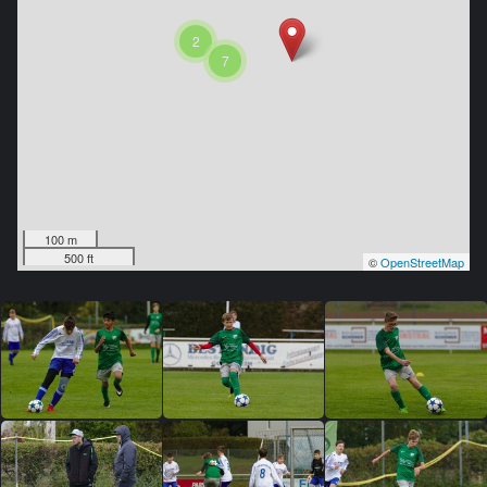
2
7
100 m
500 ft
©
OpenStreetMap