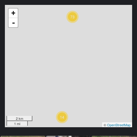
+
73
-
14
2 km
1 mi
©
OpenStreetMap