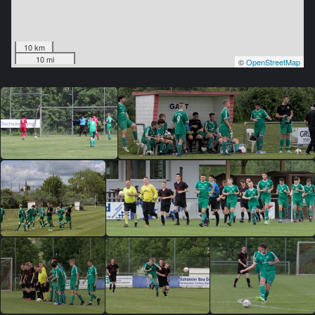
10 km
10 mi
©
OpenStreetMap