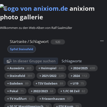
anixiom
photo gallerie
Willkommen zu den Web-Alben von Ralf Saalmüller
Startseite
/
Schlagwort
920
Spfrd Steinsfeld
In dieser Gruppe suchen
Schlagworte
+ Auswärts
463
+ Heimspiel
440
+ 2024/2025
439
+ Steinsfeld
391
+ 2021/2022
229
+ 2024
112
+ Essleben
89
+ TSV Essleben
89
+ U19
75
+ Pokal
71
+ 2022/2023
68
+ 1.FC 08 Zeil
62
+ TV Haßfurt
62
+ Friesenhausen
57
+ SG SC Maroldsweisach
56
+ FSV Krum
55