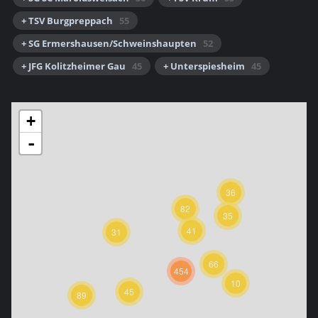
+ TSV Burgpreppach
55
+ SG Ermershausen/Schweinshaupten
52
+ JFG Kolitzheimer Gau
45
+ Unterspiesheim
45
+
-
36
82
35
41
31
66
454
10
45
89