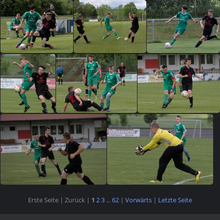
Erste Seite |
Zurück |
1
2
3
...
62
|
Vorwärts
|
Letzte Seite