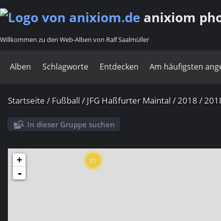
anixiom phot
Willkommen zu den Web-Alben von Ralf Saalmüller
Alben
Schlagworte
Entdecken
Am häufigsten an
Startseite
/
Fußball
/
JFG Haßfurter Maintal
/
2018
/
201
In dieser Gruppe suchen
+
21
-