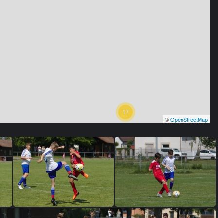
17
©
OpenStreetMap