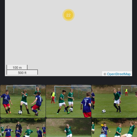
22
100 m
500 ft
©
OpenStreetMap